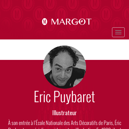
Aller
au
contenu
principal
Togg
navig
Photo
Visuel
Eric Puybaret
Rôle
Illustrateur
Body
À son entrée à l’École Nationale des Arts Décoratifs de Paris, Éric