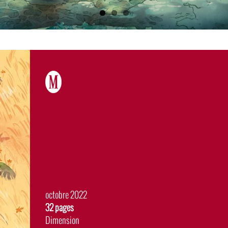
Date
octobre 2022
de
Album
32 pages
sortie
Dimension