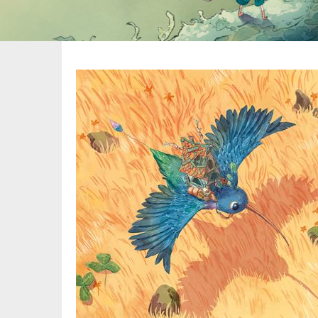
Image
pied