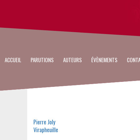
Main
Aller
au
navigation
contenu
principal
ACCUEIL
PARUTIONS
AUTEURS
ÉVÈNEMENTS
CONT
Auteurs
Pierre Joly
Virapheuille