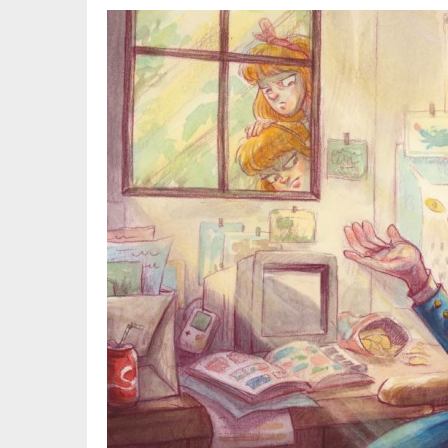
Image
en-
tête