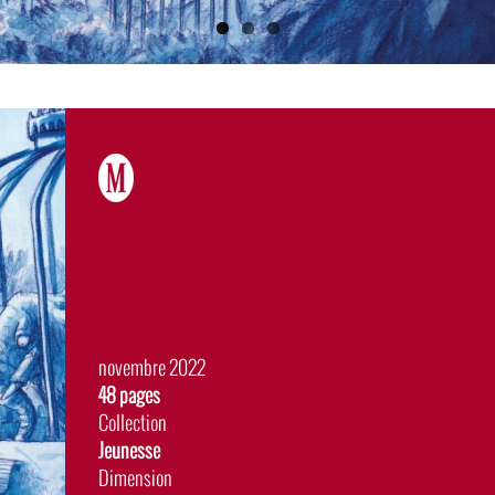
Date
novembre 2022
de
Album
48 pages
sortie
Collection
Jeunesse
Dimension