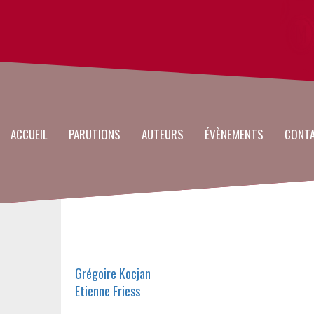
Main
Aller
au
navigation
contenu
principal
ACCUEIL
PARUTIONS
AUTEURS
ÉVÈNEMENTS
CONT
Auteurs
Grégoire Kocjan
Etienne Friess