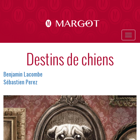
Aller
au
contenu
principal
Togg
navig
Destins de chiens
Auteurs
Benjamin Lacombe
Sébastien Perez
Image
en-
tête