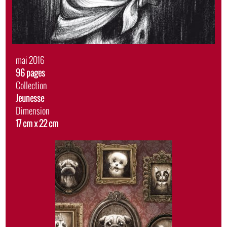
Date
mai 2016
de
Album
96 pages
sortie
Collection
Jeunesse
Dimension
17 cm x 22 cm