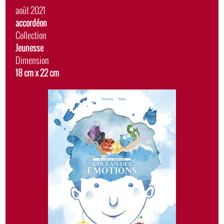
Date
août 2021
de
Album
accordéon
sortie
Collection
Jeunesse
Dimension
18 cm x 22 cm