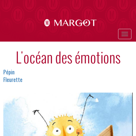
Aller
au
contenu
principal
Togg
navig
L'océan des émotions
Auteurs
Pépin
Fleurette
Image
en-
tête