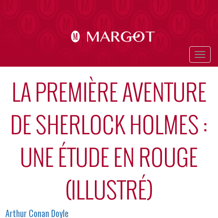
Aller
au
contenu
principal
Togg
navig
LA PREMIÈRE AVENTURE
DE SHERLOCK HOLMES :
UNE ÉTUDE EN ROUGE
(ILLUSTRÉ)
Auteurs
Arthur Conan Doyle