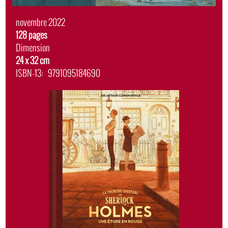
Date
novembre 2022
de
Album
128 pages
sortie
Dimension
24 x 32 cm
ISBN-13
9791095184690