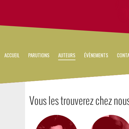
Main
Aller
au
navigation
contenu
principal
ACCUEIL
PARUTIONS
AUTEURS
ÉVÈNEMENTS
CONT
Vous les trouverez chez nou