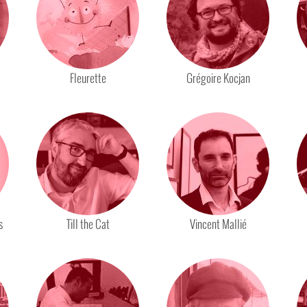
Fleurette
Grégoire Kocjan
s
Till the Cat
Vincent Mallié