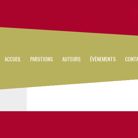
Main
Aller
au
navigation
contenu
principal
ACCUEIL
PARUTIONS
AUTEURS
ÉVÈNEMENTS
CONT
Photo
Visuel