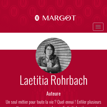
Aller
au
contenu
principal
Togg
navig
Photo
Visuel
Laetitia Rohrbach
Rôle
Auteure
Body
Un seul métier pour toute la vie ? Quel ennui ! Enfiler plusieurs