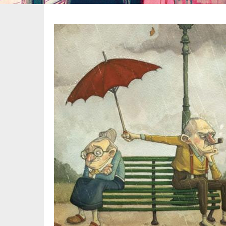
Image
pied