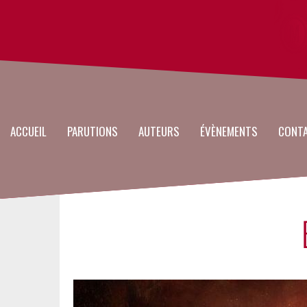
Main
Aller
au
navigation
contenu
principal
ACCUEIL
PARUTIONS
AUTEURS
ÉVÈNEMENTS
CONT
Image
en-