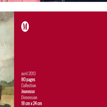
Date
avril 2013
de
Album
80 pages
sortie
Collection
Jeunesse
Dimension
18 cm x 24 cm