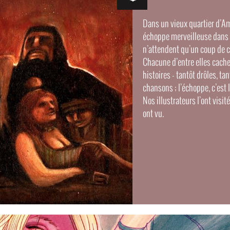
Dans un vieux quartier d’Am
échoppe merveilleuse dans 
n’attendent qu’un coup de 
Chacune d’entre elles cach
histoires - tantôt drôles, ta
chansons ; l’échoppe, c’est
Nos illustrateurs l’ont visit
ont vu.