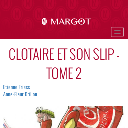
Aller
au
contenu
principal
Togg
navig
CLOTAIRE ET SON SLIP -
TOME 2
Auteurs
Etienne Friess
Anne-Fleur Drillon
Image
en-
tête