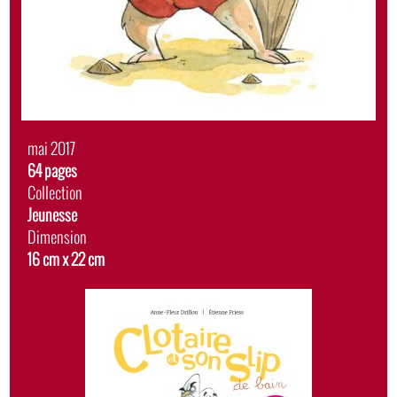
Date
mai 2017
de
Album
64 pages
sortie
Collection
Jeunesse
Dimension
16 cm x 22 cm